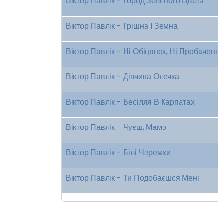
Віктор Павлік - Город Зеленого Цвета
Віктор Павлік - Грішна І Земна
Віктор Павлік - Ні Обіцянок, Ні Пробачен
Віктор Павлік - Дівчина Олечка
Віктор Павлік - Весілля В Карпатах
Віктор Павлік - Чуєш, Мамо
Віктор Павлік - Білі Черемхи
Віктор Павлік - Ти Подобаєшся Мені