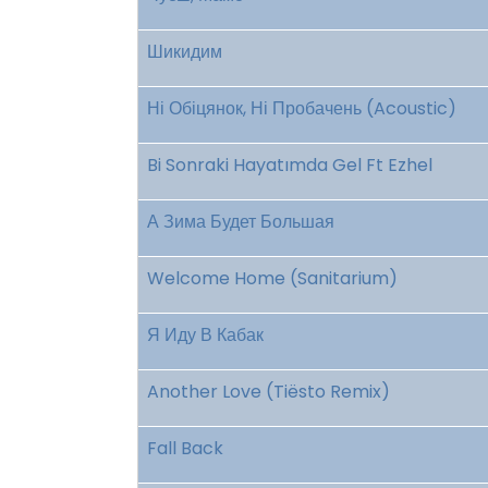
Шикидим
Ні Обіцянок, Ні Пробачень (Acoustic)
Bi Sonraki Hayatımda Gel Ft Ezhel
А Зима Будет Большая
Welcome Home (Sanitarium)
Я Иду В Кабак
Another Love (Tiësto Remix)
Fall Back