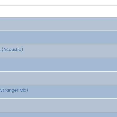
ь (Acoustic)
 Stranger Mix)