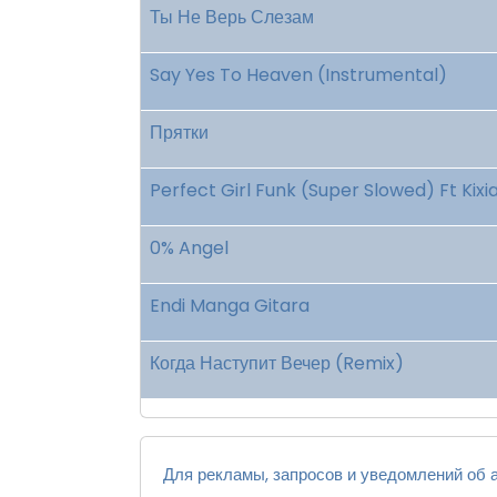
Ты Не Верь Слезам
Say Yes To Heaven (Instrumental)
Прятки
Perfect Girl Funk (Super Slowed) Ft Kixi
0% Angel
Endi Manga Gitara
Когда Наступит Вечер (Remix)
Для рекламы, запросов и уведомлений об а