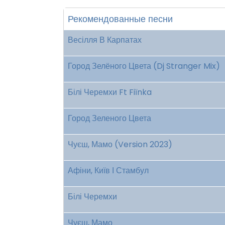
Рекомендованные песни
Весілля В Карпатах
Город Зелёного Цвета (Dj Stranger Mix)
Білі Черемхи Ft Fiїnka
Город Зеленого Цвета
Чуєш, Мамо (Version 2023)
Афіни, Київ І Стамбул
Білі Черемхи
Чуєш, Мамо