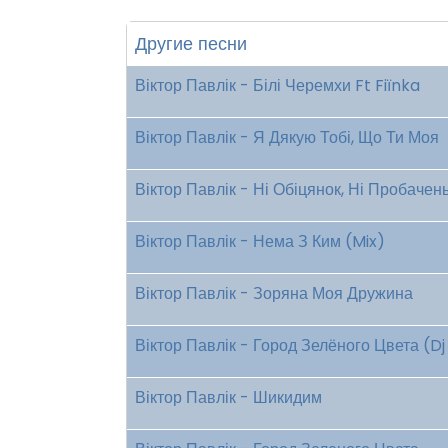
Другие песни
Віктор Павлік - Білі Черемхи Ft Fiїnka
Віктор Павлік - Я Дякую Тобі, Що Ти Моя
Віктор Павлік - Ні Обіцянок, Ні Пробачен
Віктор Павлік - Нема З Ким (Mix)
Віктор Павлік - Зоряна Моя Дружина
Віктор Павлік - Город Зелёного Цвета (Dj
Віктор Павлік - Шикидим